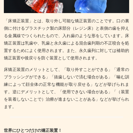
「床矯正装置」とは、取り外し可能な矯正装置のことです。口の裏
側に付けるプラスチック製の床部分（レジン床）と表側の歯を抑え
る金属線でつくられたもので、入れ歯のような形をしています。床
矯正装置は乳歯や、乳歯と永久歯による混合歯列期の不正咬合を処
置するためによく使用されます。また、永久歯列に対しては補助的
矯正装置や後戻りを防ぐ装置として使用されます。
床矯正装置のメリットとして、「取り外すことができる」「通常の
ブラッシングができる」「抜歯しないで済む場合がある」「噛む訓
練によって顔全体の正常な機能が取り戻せる」などが挙げられま
す。逆にデメリットとして、「使用できない場合がある」「（装置
を装着しないことで）治療が進まないことがある」などが挙げられ
ます。
世界にひとつだけの矯正装置！